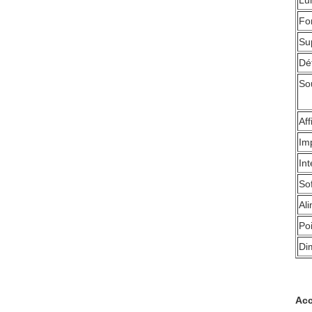
Lu
Fo
Su
Dé
So
Af
Im
In
So
Al
Po
Di
Acc