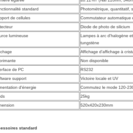
mière égarée
≤0.12%T (NaI 220nm, 340
nctionnalité standard
Photométrique, quantitatif,
pport de cellules
Commutateur automatique d
tecteur
Diode de photo de silicium
urce lumineuse
Lampes à arc d'halogène et
tungstène
fichage
Affichage d'affichage à crist
primante
Non disponible
terface de PC
RS232
ftware support
Victoire locale et UV
imentation d'énergie
Commutez le mode 120-23
ids
25kg
mension
520x420x230mm
essoires standard