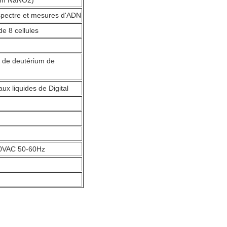
nm NaNO2)
 spectre et mesures d'ADN
e 8 cellules
 de deutérium de
aux liquides de Digital
0VAC 50-60Hz