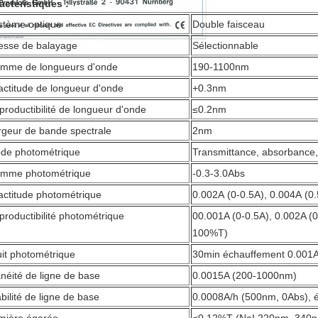
actéristiques :
stème optique
Double faisceau
tesse de balayage
Sélectionnable
mme de longueurs d'onde
190-1100nm
actitude de longueur d'onde
+0.3nm
productibilité de longueur d'onde
≤0.2nm
rgeur de bande spectrale
2nm
de photométrique
Transmittance, absorbance,
mme photométrique
-0.3-3.0Abs
actitude photométrique
0.002A (0-0.5A), 0.004A (0
productibilité photométrique
00.001A (0-0.5A), 0.002A (0
100%T)
uit photométrique
30min échauffement 0.001
anéité de ligne de base
0.0015A (200-1000nm)
bilité de ligne de base
0.0008A/h (500nm, 0Abs), 