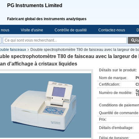
PG Instruments Limited
Fabricant global des instruments analytiques
e nous
Visite d'usine
Contrôle de qualité
Contactez-nous
D
R
ouble faisceaux
Double spectrophotomètre T80 de faisceau avec la largeur de b
ble spectrophotomètre T80 de faisceau avec la largeur de 
an d'affichage à cristaux liquides
Détails sur le produit:
Nom de marque:
P
Certification:
C
S
Numéro de modèle:
T
Conditions de paiement
Quantité de commande 
Prix:
Détails d'emballage:
Délai de livraison: