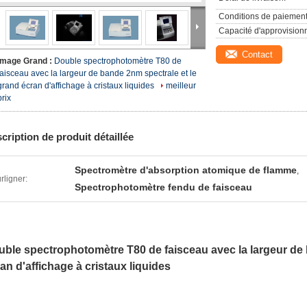
Conditions de paiement
Capacité d'approvision
Contact
Image Grand :
Double spectrophotomètre T80 de
faisceau avec la largeur de bande 2nm spectrale et le
grand écran d'affichage à cristaux liquides
meilleur
prix
cription de produit détaillée
Spectromètre d'absorption atomique de flamme
,
rligner:
Spectrophotomètre fendu de faisceau
ble spectrophotomètre T80 de faisceau avec la largeur de 
an d'affichage à cristaux liquides