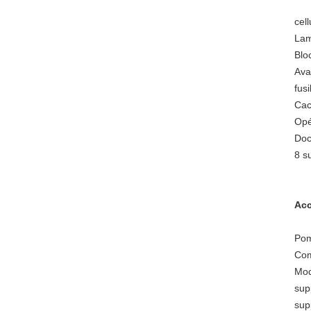
cel
Lam
Blo
Ava
fus
Cac
Opé
Doc
8 s
Acc
Pom
Com
Mod
sup
sup