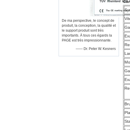
Car
Sy
Vi
De ma perspective, le concept de
produit, la conception, la qualité et
Ga
le support produit sont très
importants. À tous ces égards la
Ex
PAGE est très impressionnante.
Re
—— Dr. Peter W. Kesners
La
Mo
Ga
Ex
Re
Br
Pl
Sta