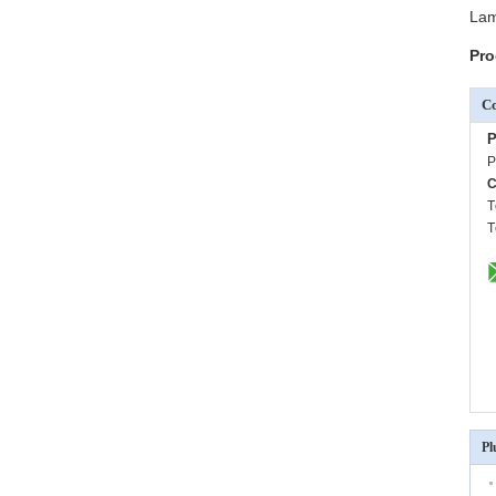
Lam
Pro
C
P
P
C
T
T
Pl