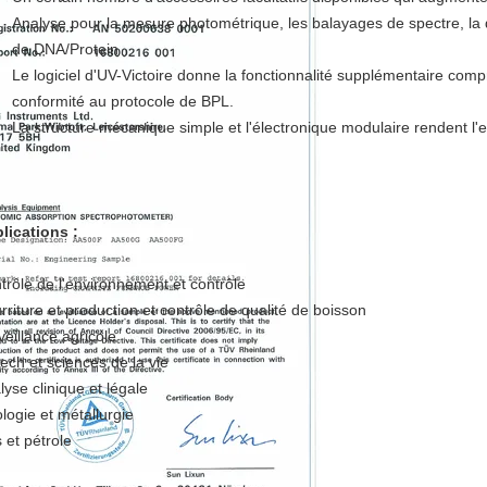
Analyse pour la mesure photométrique, les balayages de spectre, la d
de DNA/Protein
Le logiciel d'UV-Victoire donne la fonctionnalité supplémentaire comp
conformité au protocole de BPL.
La structure mécanique simple et l'électronique modulaire rendent l'ent
lications :
trôle de l'environnement et contrôle
rriture et production et contrôle de qualité de boisson
veillance agricole
tech et sciences de la vie
lyse clinique et légale
logie et métallurgie
 et pétrole