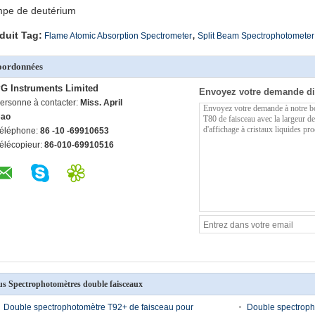
pe de deutérium
,
duit Tag:
Flame Atomic Absorption Spectrometer
Split Beam Spectrophotometer
oordonnées
G Instruments Limited
Envoyez votre demande di
ersonne à contacter:
Miss. April
ao
éléphone:
86 -10 -69910653
élécopieur:
86-010-69910516
us Spectrophotomètres double faisceaux
Double spectrophotomètre T92+ de faisceau pour
Double spectroph