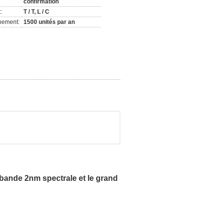
confirmation
:
T / T, L / C
nement:
1500 unités par an
bande 2nm spectrale et le grand