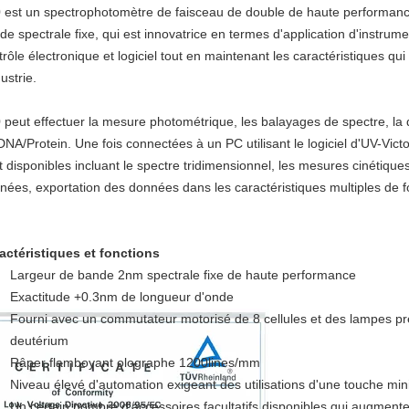
 est un spectrophotomètre de faisceau de double de haute performanc
de spectrale fixe, qui est innovatrice en termes d'application d'instru
trôle électronique et logiciel tout en maintenant les caractéristiques qu
dustrie.
 peut effectuer la mesure photométrique, les balayages de spectre, la d
DNA/Protein. Une fois connectées à un PC utilisant le logiciel d'UV-Vict
t disponibles incluant le spectre tridimensionnel, les mesures cinétique
nées, exportation des données dans les caractéristiques multiples de f
actéristiques et fonctions
Largeur de bande 2nm spectrale fixe de haute performance
Exactitude +0.3nm de longueur d'onde
Fourni avec un commutateur motorisé de 8 cellules et des lampes pr
deutérium
Râper flamboyant olographe 1200lines/mm
Niveau élevé d'automation exigeant des utilisations d'une touche m
Un certain nombre d'accessoires facultatifs disponibles qui augmentent 