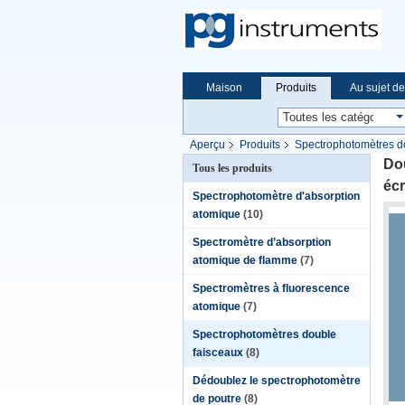
Maison
Produits
Au sujet d
Aperçu
Produits
Spectrophotomètres d
d'affichage à cristaux liquides
Dou
Tous les produits
écr
Spectrophotomètre d'absorption
atomique
(10)
Spectromètre d’absorption
atomique de flamme
(7)
Spectromètres à fluorescence
atomique
(7)
Spectrophotomètres double
faisceaux
(8)
Dédoublez le spectrophotomètre
de poutre
(8)