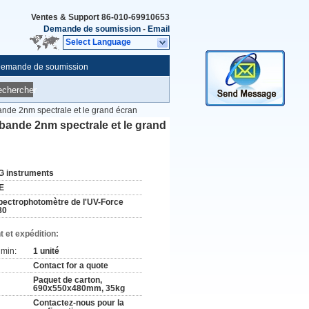
Ventes & Support
86-010-69910653
Demande de soumission
-
Email
Select Language
emande de soumission
echercher
ande 2nm spectrale et le grand écran
bande 2nm spectrale et le grand
G instruments
E
pectrophotomètre de l'UV-Force
80
 et expédition:
min:
1 unité
Contact for a quote
Paquet de carton,
690x550x480mm, 35kg
Contactez-nous pour la