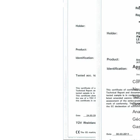
App
Con
Nou
Sur
Bio
Ana
Géo
Gas