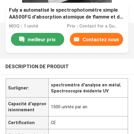
Fuly a automatisé le spectrophotomètre simple
AA500FG d'absorption atomique de flamme et de
graphite de faisceau
MOQ：1 unité
Prix：Contact for a Quote
meilleur prix
Contactez nous
DESCRIPTION DE PRODUIT
spectromètre d'analyse en métal
,
Surligner:
Spectroscopie évidente UV
Capacité d'approv
1500 unités par an
isionnement
Certification
CE