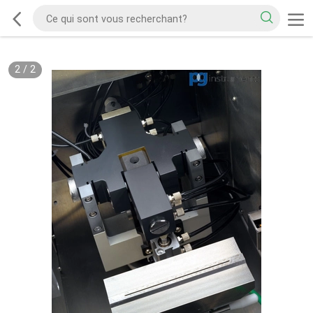
2
/
2