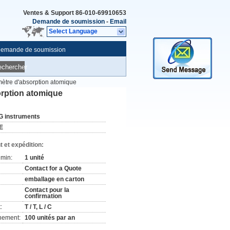
Ventes & Support
86-010-69910653
Demande de soumission
-
Email
Select Language
emande de soumission
echercher
mètre d'absorption atomique
orption atomique
G instruments
E
 et expédition:
min:
1 unité
Contact for a Quote
emballage en carton
Contact pour la
confirmation
:
T / T, L / C
nement:
100 unités par an