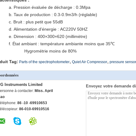
actéristiques :
a. Pression évaluée de décharge : 0.3Mpa
b. Taux de production : 0.3-0.9m3/h (réglable)
c. Bruit : plus petit que 55dB
d. Alimentation d'énergie : AC220V 50HZ
e. Dimension : 400×300×620 (millimètre)
f. État ambiant : température ambiante moins que 35℃
Hygrométrie moins de 80%
,
,
duit Tag:
Parts of the spectrophotometer
Quiet Air Compressor
pressure senso
oordonnées
G Instruments Limited
Envoyez votre demande di
ersonne à contacter:
Miss. April
ao
éléphone:
86 -10 -69910653
élécopieur:
86-010-69910516