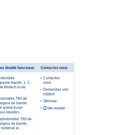
es double faisceaux
Contactez-nous
hotomètre
Contactez-
passe-bande, 1, 2,
nous
de Biotech et de
Demandez une
e
citation
otomètre T80 de
Sitemap
largeur de bande
le grand écran
Site mobile
taux liquides
ophotomètre T80 de
largeur de bande
 motorisé le