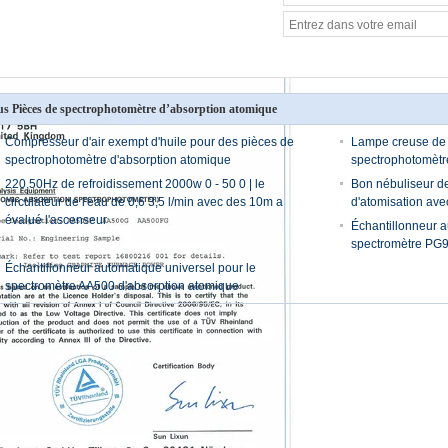
us Pièces de spectrophotomètre d’absorption atomique
Compresseur d'air exempt d'huile pour des pièces de
Lampe creuse de 
spectrophotomètre d'absorption atomique
spectrophotomètr
220,50Hz de refroidissement 2000w 0 - 50 0 | le
Bon nébuliseur de 
circulateur de l'eau de 0,6 3,5 l/min avec des 10m a
d'atomisation avec
évalué l'ascenseur
Échantillonneur 
spectromètre PG9
Échantillonneur automatique universel pour le
spectromètre AA500 d'absorption atomique