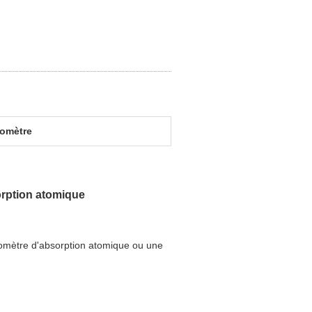
tomètre
orption atomique
tomètre d'absorption atomique ou une