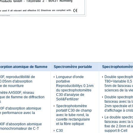
orption atomique de flamme
Spectromètre portable
Spectrophotomètr
F, reproductibilité de
Longueur d'onde
Double spectrop
0.05nm d'absorption
portative
T80+Variable 0,5 
 de nourriture
Reproducibility≤ 0.1nm
5nm de faisceau 
du spectrophotomètre
sciences de la vi
mètre AA500F, réseau
C30 d'analyse de
que de flamme de diffraction
Double spectroph
Soil&Fertilizer
s
faisceau avec la 
Spectrophotomètre
2nm spectrale et 
0F d'absorption atomique
portatif C30 de champ
d'affichage à cris
e performance avec la
avec le tube rond, la
Le double spectr
cuvette rectangulaire
faisceau avec la 
et la fibre optique
0F d'absorption atomique
fixe de 2.0nm et a
 monochromateur de C-T
C30
support 8-Cell