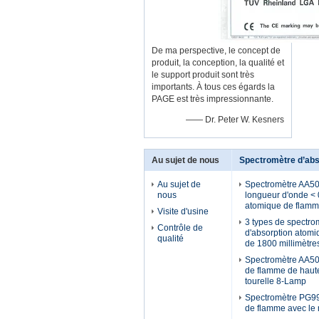
De ma perspective, le concept de
produit, la conception, la qualité et
le support produit sont très
importants. À tous ces égards la
PAGE est très impressionnante.
—— Dr. Peter W. Kesners
Au sujet de nous
Spectromètre d’abs
Au sujet de
Spectromètre AA500
nous
longueur d'onde < 
atomique de flamme
Visite d'usine
3 types de spectro
Contrôle de
d'absorption atomi
qualité
de 1800 millimètre
Spectromètre AA50
de flamme de haut
tourelle 8-Lamp
Spectromètre PG99
de flamme avec le