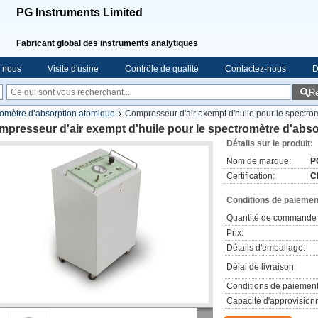
PG Instruments Limited
Fabricant global des instruments analytiques
e nous
Visite d'usine
Contrôle de qualité
Contactez-nous
D
R
omètre d’absorption atomique
Compresseur d'air exempt d'huile pour le spectro
presseur d'air exempt d'huile pour le spectromètre d'abs
Détails sur le produit:
Nom de marque:
P
Certification:
C
Conditions de paiement
Quantité de commande 
Prix:
Détails d'emballage:
Délai de livraison:
Conditions de paiement
Capacité d'approvision