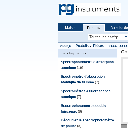
Maison
Produits
Au sujet d
Aperçu
Produits
Pièces de spectrophot
Com
Tous les produits
Spectrophotomètre d'absorption
atomique
(10)
Spectromètre d’absorption
atomique de flamme
(7)
Spectromètres à fluorescence
atomique
(7)
Spectrophotomètres double
faisceaux
(8)
Dédoublez le spectrophotomètre
de poutre
(8)