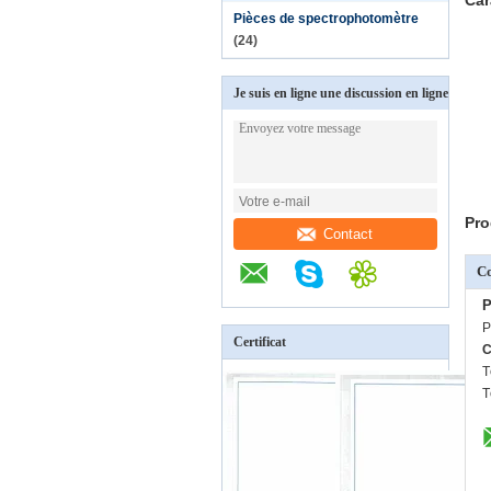
Car
Pièces de spectrophotomètre
(24)
Je suis en ligne une discussion en ligne
Pro
Contact
C
P
P
Certificat
C
T
T